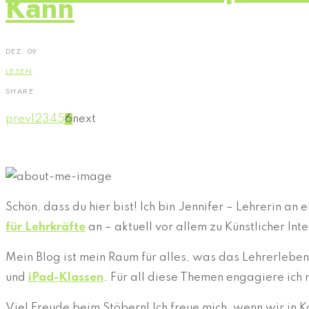
Kann
DEZ. 09
LESEN
SHARE
prev
1
2
3
4
5
6
next
Schön, dass du hier bist! Ich bin Jennifer – Lehrerin a
für Lehrkräfte
an – aktuell vor allem zu Künstlicher In
Mein Blog ist mein Raum für alles, was das Lehrerleb
und
iPad-Klassen
. Für all diese Themen engagiere ich 
Viel Freude beim Stöbern! Ich freue mich, wenn wir in 