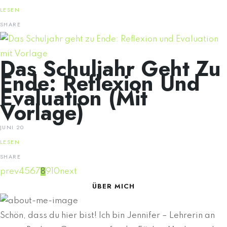
LESEN
SHARE
Das Schuljahr Geht Zu
Ende: Reflexion Und
Evaluation (mit
Vorlage)
JUNI 20
LESEN
SHARE
prev
4
5
6
7
8
9
10
next
ÜBER MICH
Schön, dass du hier bist! Ich bin Jennifer – Lehrerin an