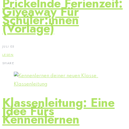
Prickelnde Ferienzeit:
Giveaway Für
Schüler:innen
(Vorlage)
JULI 03
LESEN
SHARE
Klassenleitung: Eine
Idee Fürs
Kennenlernen