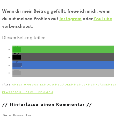
Wenn dir mein Beitrag gefällt, freue ich mich, wenn
du auf meinen Profilen auf
Instagram
oder
YouTube
vorbeischaust.
Diesen Beitrag teilen:
TAGS:
ANLEITUNG
BASTELN
DOWNLOAD
KENNENLERNEN
KLASSENLE
KLASSE
SCHÜLER
WILLKOMMEN
// Hinterlasse einen Kommentar //