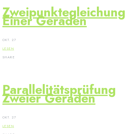
Zweipunktegleichung
Einer Geraden
OKT. 27
LESEN
SHARE
Parallelitätsprüfung
Zweier Geraden
OKT. 27
LESEN