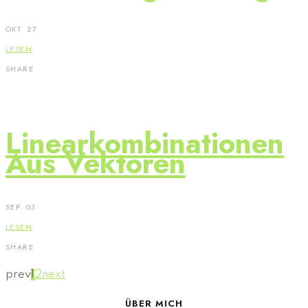
OKT. 27
LESEN
SHARE
Linearkombinationen
Aus Vektoren
SEP. 03
LESEN
SHARE
prev
1
2
next
ÜBER MICH