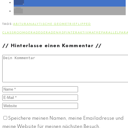
TAGS:
ABITUR
ANALYTISCHE GEOMETRIE
FLIPPED
CLASSROOM
GERADE
GERADEN
H5P
INTERAKTIV
MATHE
PARALLEL
PARA
// Hinterlasse einen Kommentar //
Speichere meinen Namen, meine Emailadresse und
meine Website für meinen nächsten Besuch.