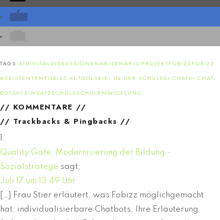
TAGS:
AI
DIGITAL
DISKUSSION
ENARIS
ENARIS-PROJEKT
FOBIZZ
FOBIZZ
ASSISTENTEN
FOBIZZ KI-TOOLS
KI
KI IN DER SCHULE
KI-CHAT
KI-CHAT-
BOTS
KI-EINSATZ
SCHULE
SCHULENWICKLUNG
// KOMMENTARE //
// Trackbacks & Pingbacks //
Quality Gate: Modernisierung der Bildung -
Sozialstratege
sagt:
Juli 17 um 13:49 Uhr
[…] Frau Stier erläutert, was Fobizz möglichgemacht
hat: individualisierbare Chatbots. Ihre Erläuterung