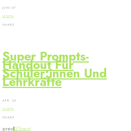
JUNI 07
LESEN
SHARE
Super Prompts-
Handout Für
Schüler:innen Und
Lehrkräfte
APR. 26
LESEN
SHARE
prev
1
2
3
next