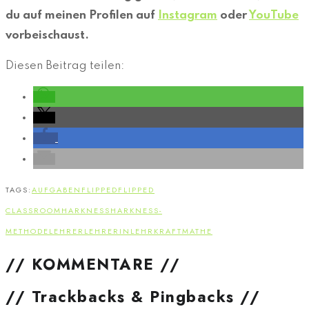
du auf meinen Profilen auf
Instagram
oder
YouTube
vorbeischaust.
Diesen Beitrag teilen:
TAGS:
AUFGABEN
FLIPPED
FLIPPED
CLASSROOM
HARKNESS
HARKNESS-
METHODE
LEHRER
LEHRERIN
LEHRKRAFT
MATHE
// KOMMENTARE //
// Trackbacks & Pingbacks //