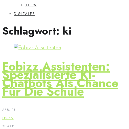
TIPPS
DIGITALES
Schlagwort:
ki
Fobizz Assistenten:
Spezialisierte KI-
Chatbots Als Chance
Für Die Schule
APR. 13
LESEN
SHARE