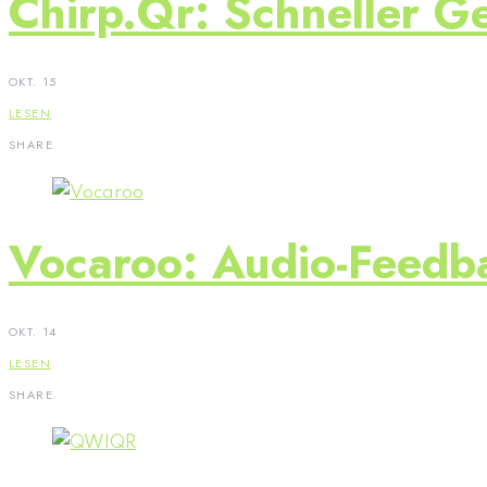
Chirp.qr: Schneller Ge
OKT. 15
LESEN
SHARE
Vocaroo: Audio-Feedbac
OKT. 14
LESEN
SHARE