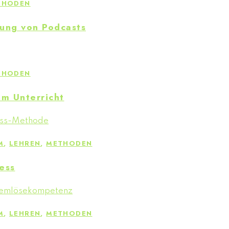
THODEN
tung von Podcasts
THODEN
im Unterricht
M
,
LEHREN
,
METHODEN
ess
M
,
LEHREN
,
METHODEN