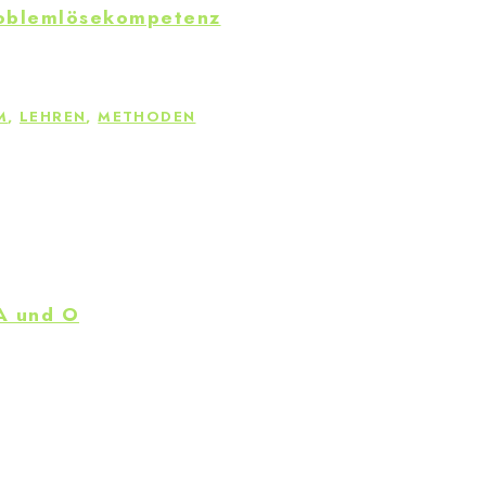
roblemlösekompetenz
M
,
LEHREN
,
METHODEN
 A und O