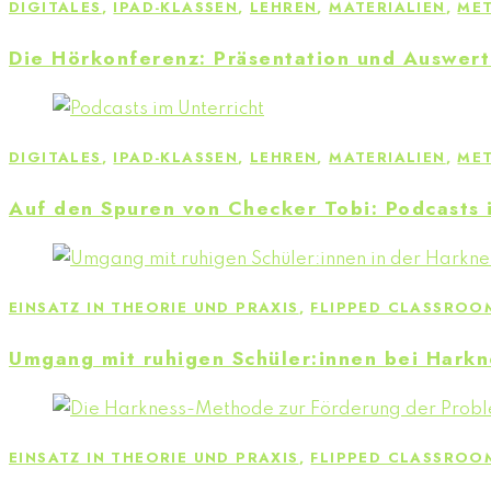
DIGITALES
,
IPAD-KLASSEN
,
LEHREN
,
MATERIALIEN
,
ME
Die Hörkonferenz: Präsentation und Auswer
DIGITALES
,
IPAD-KLASSEN
,
LEHREN
,
MATERIALIEN
,
ME
Auf den Spuren von Checker Tobi: Podcasts 
EINSATZ IN THEORIE UND PRAXIS
,
FLIPPED CLASSROO
Umgang mit ruhigen Schüler:innen bei Harkn
EINSATZ IN THEORIE UND PRAXIS
,
FLIPPED CLASSROO